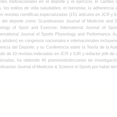
ntes motivacionales en el deporte y el ejercicio, el cambio
, los estilos de vida saludables, el bienestar, la adherencia 
en revistas científicas especializadas (151 artículos en JCR y
as del deporte como: Scandinavian Journal of Medicine and S
logy of Sport and Exercise; International Journal of Spo
International Journal of Sports Physiology and Performance. Au
 pósters) en congresos nacionales e internacionales incluyend
ncia del Deporte; y su Conferencia sobre la Teoría de la Aut
iado de 10 revistas indexadas en JCR y SJR y redactor jefe de
alizadas, ha obtenido 40 premios/distinciones de investigaci
dinavian Journal of Medicine & Science in Sports por haber ten