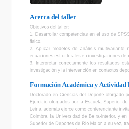
Acerca del taller
Objetivos del taller:
1. Desarrollar competencias en el uso de SPSS p
físico.
2. Aplicar modelos de análisis multivariante
ecuaciones estructurales en investigaciones dep
3. Interpretar correctamente los resultados e
investigación y la intervención en contextos depor
Formación Académica y Actividad 
Doctorado en Ciencias del Deporte otorgado por
Ejercicio otorgados por la Escuela Superior de
Leiria, además ejerce como conferenciante invita
Coimbra, la Universidad de Beira-Interior, y e
Superior de Deportes de Rio Maior, a su vez, t