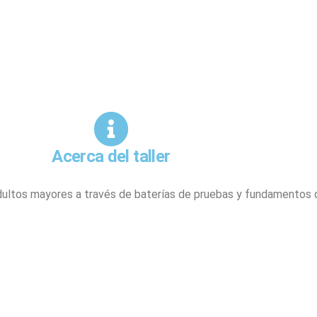
Home
ponente
Jose Lagunes
Jose Lagunes
Acerca del taller
dultos mayores a través de baterías de pruebas y fundamentos de